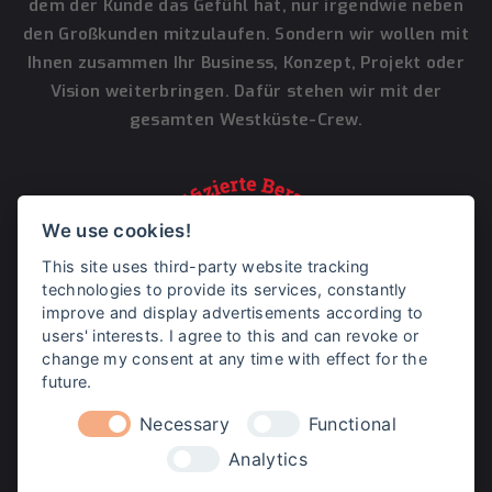
dem der Kunde das Gefühl hat, nur irgendwie neben
den Großkunden mitzulaufen. Sondern wir wollen mit
Ihnen zusammen Ihr Business, Konzept, Projekt oder
Vision weiterbringen. Dafür stehen wir mit der
gesamten Westküste-Crew.
We use cookies!
This site uses third-party website tracking
technologies to provide its services, constantly
improve and display advertisements according to
users' interests. I agree to this and can revoke or
change my consent at any time with effect for the
future.
Necessary
Functional
Analytics